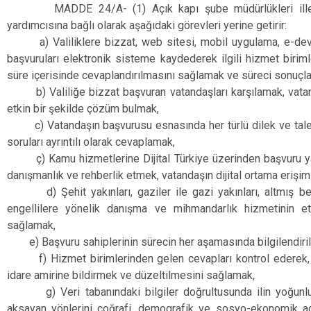
MADDE 24/A- (1) Açık kapı şube müdürlükleri illerde 
yardımcısına bağlı olarak aşağıdaki görevleri yerine getirir:
a) Valiliklere bizzat, web sitesi, mobil uygulama, e-devle
başvuruları elektronik sisteme kaydederek ilgili hizmet biriml
süre içerisinde cevaplandırılmasını sağlamak ve süreci sonuçla
b) Valiliğe bizzat başvuran vatandaşları karşılamak, vatanda
etkin bir şekilde çözüm bulmak,
c) Vatandaşın başvurusu esnasında her türlü dilek ve talepl
soruları ayrıntılı olarak cevaplamak,
ç) Kamu hizmetlerine Dijital Türkiye üzerinden başvuru ya
danışmanlık ve rehberlik etmek, vatandaşın dijital ortama erişi
d) Şehit yakınları, gaziler ile gazi yakınları, altmış beş
engellilere yönelik danışma ve mihmandarlık hizmetinin etk
sağlamak,
e) Başvuru sahiplerinin sürecin her aşamasında bilgilendiri
f) Hizmet birimlerinden gelen cevapları kontrol ederek, u
idare amirine bildirmek ve düzeltilmesini sağlamak,
g) Veri tabanındaki bilgiler doğrultusunda ilin yoğunluklu
aksayan yönlerini coğrafi, demografik ve sosyo-ekonomik aç