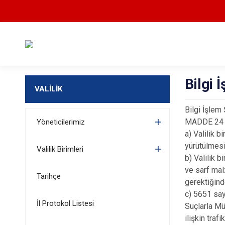
Bilgi 
VALİLİK
Bilgi İşlem
MADDE 24 ‒ 
Yöneticilerimiz
a) Valilik b
yürütülmesi
Valilik Birimleri
b) Valilik b
ve sarf mal
Tarihçe
gerektiğind
c) 5651 say
İl Protokol Listesi
Suçlarla Mü
ilişkin traf