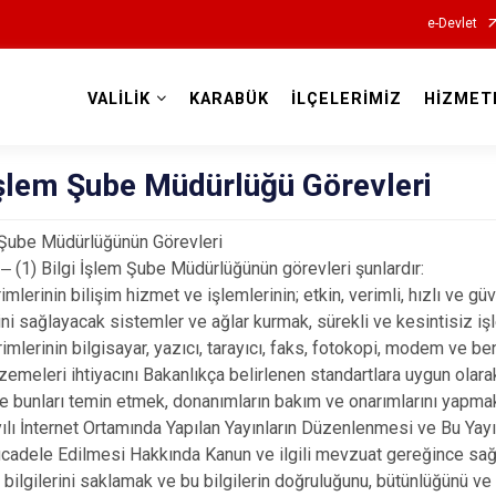
e-Devlet
VALİLİK
KARABÜK
İLÇELERİMİZ
HİZMET
Valilikler
İşlem Şube Müdürlüğü Görevleri
 Şube Müdürlüğünün Görevleri
(1) Bilgi İşlem Şube Müdürlüğünün görevleri şunlardır:
irimlerinin bilişim hizmet ve işlemlerinin; etkin, verimli, hızlı ve gü
ni sağlayacak sistemler ve ağlar kurmak, sürekli ve kesintisiz iş
irimlerinin bilgisayar, yazıcı, tarayıcı, faks, fotokopi, modem ve be
zemeleri ihtiyacını Bakanlıkça belirlenen standartlara uygun olara
e bunları temin etmek, donanımların bakım ve onarımlarını yapma
ılı İnternet Ortamında Yapılan Yayınların Düzenlenmesi ve Bu Yayı
cadele Edilmesi Hakkında Kanun ve ilgili mevzuat gereğince sa
ik bilgilerini saklamak ve bu bilgilerin doğruluğunu, bütünlüğünü ve 