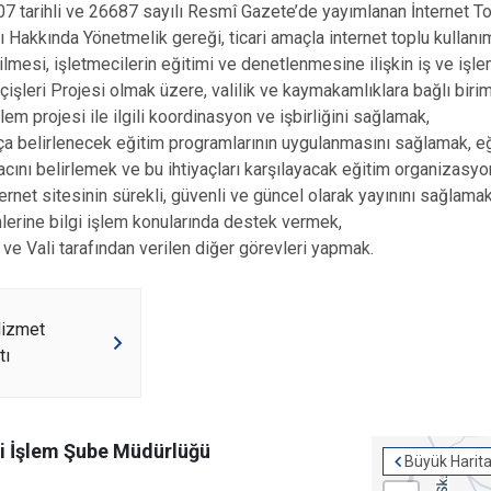
7 tarihli ve 26687 sayılı Resmî Gazete’de yayımlanan İnternet T
rı Hakkında Yönetmelik gereği, ticari amaçla internet toplu kullanım
ilmesi, işletmecilerin eğitimi ve denetlenmesine ilişkin iş ve işl
İçişleri Projesi olmak üzere, valilik ve kaymakamlıklara bağlı bir
işlem projesi ile ilgili koordinasyon ve işbirliğini sağlamak,
ça belirlenecek eğitim programlarının uygulanmasını sağlamak, eğ
yacını belirlemek ve bu ihtiyaçları karşılayacak eğitim organizasy
nternet sitesinin sürekli, güvenli ve güncel olarak yayınını sağlamak
imlerine bilgi işlem konularında destek vermek,
ve Vali tarafından verilen diğer görevleri yapmak.
izmet
tı
gi İşlem Şube Müdürlüğü
Büyük Harit