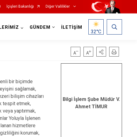
İçişleri Bakanlığı
Diğer Valilikler
LERİMİZ
GÜNDEM
İLETİŞİM
32
°C
venli bir biçimde
leyişini sağlamak,
nzeri bilişim cihazları
Bilgi İşlem Şube Müdür V.
k tespit etmek,
Ahmet TİMUR
k veya yaptırmak,
nlar Yoluyla İşlenen
ğlanan hizmetlere
gizliliğini korumak,