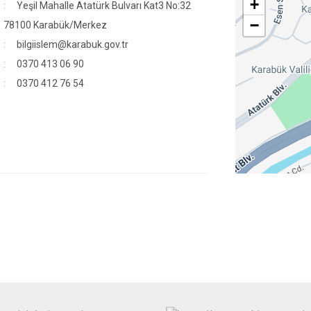
+
Yeşil Mahalle Atatürk Bulvarı Kat3 No:32
−
78100 Karabük/Merkez
bilgiislem@karabuk.gov.tr
0370 413 06 90
0370 412 76 54