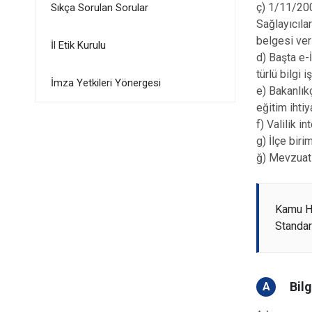
ç) 1/11/200
Sıkça Sorulan Sorular
Sağlayıcıla
belgesi ver
İl Etik Kurulu
d) Başta e-
türlü bilgi 
İmza Yetkileri Yönergesi
e) Bakanlık
eğitim ihti
f) Valilik i
g) İlçe bir
ğ) Mevzuat 
Kamu H
Standar
Bil
A