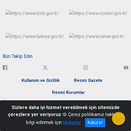
Bizi Takip Edin
Kullanım ve Gizlilik
Resmi Gazete
Resmi Kurumlar
Sizlere daha iyi hizmet verebilmek için sitemizde
Yeşil Mahalle Atatürk Bulvarı No:92 Karabük Valiliği 78100
çerezlere yer veriyoruz
🍪 Çerez politikamız hakkında
0370 413 04 00
bilgi edinmek için
tıklayınız
Kabul et