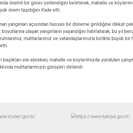
asında önemli bir görev üstlendiğini belirterek, mahalle ve köyleri
ük önem taşıdığını ifade etti.
man yangınları açısından hassas bir döneme girildiğine dikkat çe
 boyutlarına ulaşan yangınların yaşandığını hatırlatarak, bu yıl be
mlarımız, muhtarlarımız ve vatandaşlarımızla birlikte büyük bir 
tti.
m başlıkları ele alınırken, mahalle ve köylerimizde yürütülen çalışm
akkında muhtarlarımızın görüşleri dinlendi.