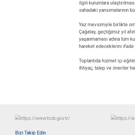
ilgili kurumlara ulaştırılm
sahadaki yansımalarının büy
Yaz mevsimiyle birlikte or
Çağatay, geçtiğimiz yıl afet
yaşanmaması adına tüm kuru
hareket edeceklerini ifade e
Toplantıda hizmet içi eğiti
ihtiyaç, talep ve öneriler h
Bizi Takip Edin