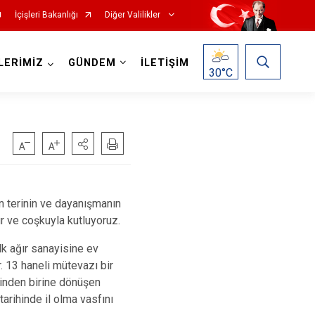
İçişleri Bakanlığı
Diğer Valilikler
LERİMİZ
GÜNDEM
İLETİŞİM
30
°C
n terinin ve dayanışmanın
r ve coşkuyla kutluyoruz.
lk ağır sanayisine ev
. 13 haneli mütevazı bir
inden birine dönüşen
arihinde il olma vasfını