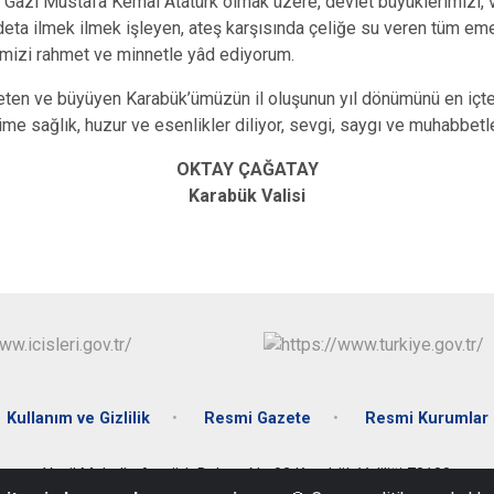
 Gazi Mustafa Kemal Atatürk olmak üzere, devlet büyüklerimizi, 
eta ilmek ilmek işleyen, ateş karşısında çeliğe su veren tüm emekç
mizi rahmet ve minnetle yâd ediyorum.
ten ve büyüyen Karabük’ümüzün il oluşunun yıl dönümünü en içten
me sağlık, huzur ve esenlikler diliyor, sevgi, saygı ve muhabbet
OKTAY ÇAĞATAY
Karabük Valisi
Kullanım ve Gizlilik
Resmi Gazete
Resmi Kurumlar
Yeşil Mahalle Atatürk Bulvarı No:92 Karabük Valiliği 78100