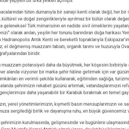
nde yepyeni bir ufka yelken açmıştır.
bacalarından tüten dumanıyla bir sanayi kenti olarak değil, her bir 
 kültürel ve doğal zenginlikleriyle ayrılmaz bir bütün olarak değ
 geleneksel Türk mimarisinin en nadide sivil örneklerini yaşatan, 
zi" olarak anılan, yeşilin her tonunu barındıran doğa harikası Yeni
adrianopolis Antik Kenti ve bereketli topraklarıyla Eskipazar’ımız
z; el değmemiş muazzam tabiatı, organik tarımı ve huzuruyla Ovac
afyalarından biridir.
 muazzam potansiyeli daha da büyütmek, her köşesini birbiriyle 
er alanda vizyoner bir marka şehir hâline getirmek için var gücüm
mkânları en verimli şekilde kullanarak; eğitimden sağlığa, turiz
 alanda şehrimizin rekabet gücünü artırmak, vatandaşlarımızın re
gençlerimize daha yaşanabilir bir Karabük bırakmak en temel gay
ın, yerel yönetimlerimizin, kıymetli basın mensuplarımızın ve s
uza sergilediği birlik ve dayanışma ruhu, en büyük güvencemiz v
e; şehrimizin kurulmasında, gelişmesinde ve bugünlere ulaşması