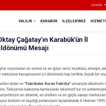
e-Devlet
VALİLİK
KARABÜK
İLÇELERİMİZ
HİZMET
Valilikler
Oktay Çağatay’ın Karabük'ün İl
ıldönümü Mesajı
me vizyonunun en somut ve en gurur verici tezahürü, emeğin, alı
 statüsüne kavuşmasının yıl dönümünü hep birlikte, büyük bir onu
lleri atılan ve
"Fabrikalar Kuran Fabrika"
unvanıyla ülkemizin i
hir, Türkiye'nin kalkınma hamlesinde lokomotif bir rol üstlenmiştir
riyetimizin en dinamik, en üretken ve en güçlü sanayi merkezler
siz birikimi ve taşıdığı potansiyeli taçlandırarak 6 Haziran 1995 t