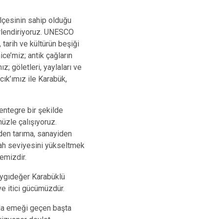
ilçesinin sahip olduğu
erlendiriyoruz. UNESCO
tarih ve kültürün beşiği
ce’miz; antik çağların
; göletleri, yaylaları ve
ık’ımız ile Karabük,
entegre bir şekilde
üzle çalışıyoruz.
mden tarıma, sanayiden
fah seviyesini yükseltmek
emizdir.
aygıdeğer Karabüklü
e itici gücümüzdür.
nda emeği geçen başta