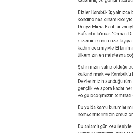
kazanmış ve gelişim süreci
Bizler Karabük’ü; yalnızca 
kendine has dinamikleriyle,
Dünya Miras Kenti unvanıyla
Safranbolu’muz; "Orman Deni
gizemini günümüze taşıyan H
kadim geçmişiyle Eflani’mi
ülkemizin en müstesna coğr
Şehrimizin sahip olduğu bu
kalkındırmak ve Karabük’ü h
Devletimizin sunduğu tüm i
gençlik ve spora kadar her
ve geleceğimizin teminatı 
Bu yolda kamu kurumlarımız
hemşehrilerimizin omuz om
Bu anlamlı gün vesilesiyl