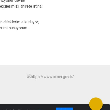
vizyoner devlet
ilerimizi, ahirete irtihal
 dileklerimle kutluyor;
lerimi sunuyorum.